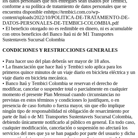
los datos personales que nos entregues sean usados por Tembici,
conforme a su política de tratamiento de datos personales que se
encuentra disponible enhttps://tembici.com.co/wp-
content/uploads/2022/10/POLITICA-DE-TRATAMIENTO-DE-
DATOS-PERSONALES-DE-TEMBICI-COLOMBIA.pdf
• El beneficio otorgado no es redimible en dinero, ni es acumulable
con otros beneficios del Banco Itaú ni de M1 Transportes
Sustentaveis Sucursal Colombia
CONDICIONES Y RESTRICCIONES GENERALES
• Para hacer uso del plan deberás ser mayor de 18 años.
• La financiación que hace Itaú y Tembici solo aplica para los
primeros quince minutos de un viaje diario en bicicleta eléctrica y un
viaje diario en bicicleta mecánica.
• Banco Itaú y Tembici Colombia se reservan el derecho de
modificar, cancelar o suspender total o parcialmente en cualquier
momento el presente Plan Mensual cuando circunstancias no
previstas en estos términos y condiciones lo justifiquen, o en
presencia de caso fortuito o fuerza mayor, sin que ello implique
ningún tipo de responsabilidad ni obligación de resarcimiento por
parte de Itaú o de M1 Transportes Sustentaveis Sucursal Colombia,
debiendo únicamente notificarlo al público en general. En todo caso,
cualquier modificación, cancelación o suspensión no afectará los
servicios del mes que ya se han pagado por parte del usuario y dicha