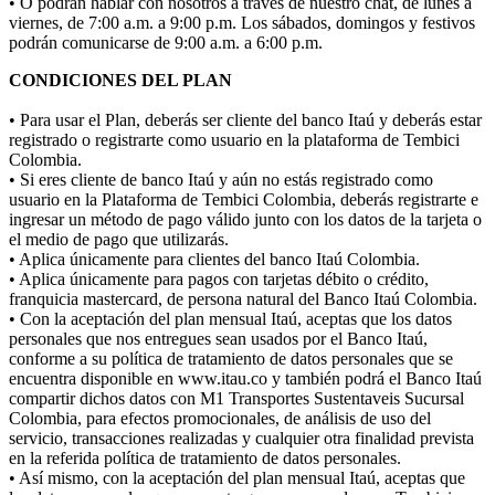
• O podrán hablar con nosotros a través de nuestro chat, de lunes a
viernes, de 7:00 a.m. a 9:00 p.m. Los sábados, domingos y festivos
podrán comunicarse de 9:00 a.m. a 6:00 p.m.
CONDICIONES DEL PLAN
• Para usar el Plan, deberás ser cliente del banco Itaú y deberás estar
registrado o registrarte como usuario en la plataforma de Tembici
Colombia.
• Si eres cliente de banco Itaú y aún no estás registrado como
usuario en la Plataforma de Tembici Colombia, deberás registrarte e
ingresar un método de pago válido junto con los datos de la tarjeta o
el medio de pago que utilizarás.
• Aplica únicamente para clientes del banco Itaú Colombia.
• Aplica únicamente para pagos con tarjetas débito o crédito,
franquicia mastercard, de persona natural del Banco Itaú Colombia.
• Con la aceptación del plan mensual Itaú, aceptas que los datos
personales que nos entregues sean usados por el Banco Itaú,
conforme a su política de tratamiento de datos personales que se
encuentra disponible en www.itau.co y también podrá el Banco Itaú
compartir dichos datos con M1 Transportes Sustentaveis Sucursal
Colombia, para efectos promocionales, de análisis de uso del
servicio, transacciones realizadas y cualquier otra finalidad prevista
en la referida política de tratamiento de datos personales.
• Así mismo, con la aceptación del plan mensual Itaú, aceptas que