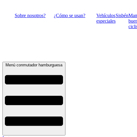
Ir
al
Sobre nosotros?
¿Cómo se usan?
Vehículos
Sisbén
Man
contenido
especiales
bue
cicli
Menú conmutador hamburguesa