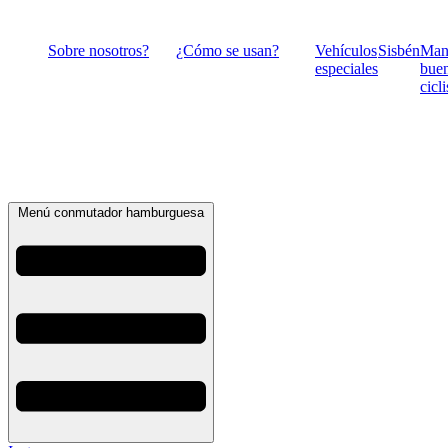
Ir
al
Sobre nosotros?
¿Cómo se usan?
Vehículos
Sisbén
Man
contenido
especiales
bue
cicli
Menú conmutador hamburguesa